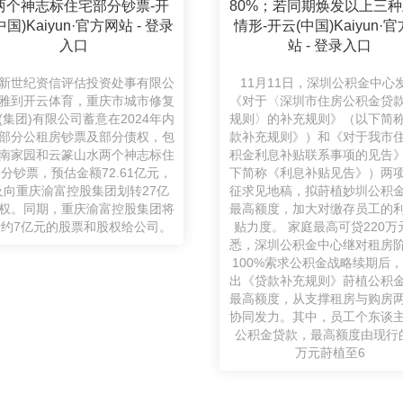
两个神志标住宅部分钞票-开
80%；若同期焕发以上三
中国)Kaiyun·官方网站 - 登录
情形-开云(中国)Kaiyun·
入口
站 - 登录入口
新世纪资信评估投资处事有限公
11月11日，深圳公积金中心
雅到开云体育，重庆市城市修复
《对于〈深圳市住房公积金贷
(集团)有限公司蓄意在2024年内
规则〉的补充规则》（以下简
部分公租房钞票及部分债权，包
款补充规则》）和《对于我市
南家园和云篆山水两个神志标住
积金利息补贴联系事项的见告
分钞票，预估金额72.61亿元，
下简称《利息补贴见告》）两
及向重庆渝富控股集团划转27亿
征求见地稿，拟莳植妙圳公积
权。同期，重庆渝富控股集团将
最高额度，加大对缴存员工的
约7亿元的股票和股权给公司。
贴力度。 家庭最高可贷220万
悉，深圳公积金中心继对租房
100%索求公积金战略续期后
出《贷款补充规则》莳植公积
最高额度，从支撑租房与购房
协同发力。其中，员工个东谈
公积金贷款，最高额度由现行的
万元莳植至6