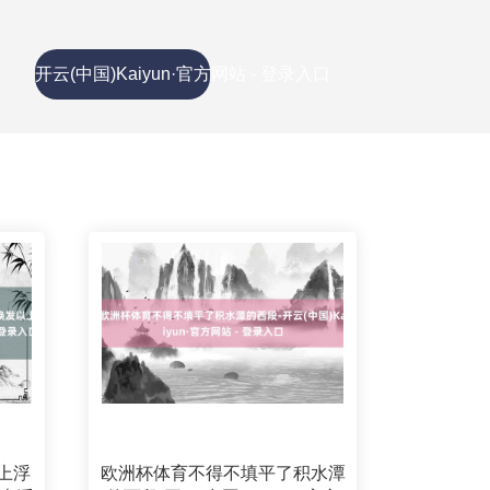
开云(中国)Kaiyun·官方网站 - 登录入口
上浮
欧洲杯体育不得不填平了积水潭