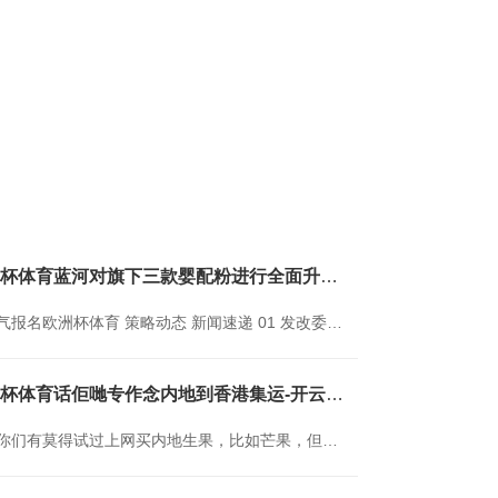
欧洲杯体育蓝河对旗下三款婴配粉进行全面升级-开云(中国)Kaiyun·官方网站 - 登录入口
一语气报名欧洲杯体育 策略动态 新闻速递 01 发改委等发布互联网平台价钱手脚规矩、模范价钱竞争手脚 8月23日，国度发展纠正委、市集监管总局、国度网信办汇集髻布《互联网平台价钱手脚规矩（征求概念稿）》，向社会公开征求概念。证明征求概念稿，平台规划者开展价钱促销手脚时，应当明确公示促销规矩，不得进行失实宣传或夸大补贴金额。值得介意的是，规矩并未隔绝价钱补贴手脚，而是条目平台在开展补贴促销时保握透明度。征求概念将握续一个月，关系部门暗意将证明反映情况竖立合理的稳妥调度期。 品牌动态 新闻速递 0
欧洲杯体育话佢哋专作念内地到香港集运-开云(中国)Kaiyun·官方网站 - 登录入口
哇！你们有莫得试过上网买内地生果，比如芒果，但又惊输送途中烂掉简略送到楼下要我方抬上楼？我之前就频频为呢啲问题头疼欧洲杯体育，直到发现咗呢间集运，真系贬责晒我悉数郁闷！ 我系个芒果控，最爱内地嘅海南贵妃芒同四川凯特芒，甜又多汁，香港买贵许多选定又少。但系呢，生果好易烂，输送好贫苦，之前试过其他集运，送到来都压坏咗一半，真系激气！自后一又友保举鑫航，话佢哋专作念内地到香港集运，仲有许多贴心做事，我就胆粗粗试下啦。 讲真，一运行我都惊惊哋，但用过之后就知几正！佢哋嘅做事真系好啱我哋香港东说念主，尤