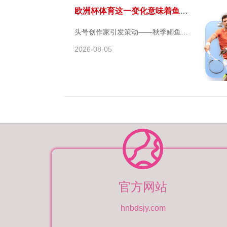
欧洲杯体育这一变化意味着鱼儿运行规复觅食-开云(中国)Kaiyun·官方网站 - 登录入口
头号创作家引发策动——秋季鲫鱼钓法全默契欧洲杯体育 鲫鱼平庸分辨于各种水域，大小水面均可见其脚迹，成为垂纶兴趣者的主要主义鱼之一。关系词，鲫鱼虽多，真确约略钓到的大鲫鱼却并回绝易，尤其是在某些时节，鲫鱼的钓法不仅要慎重本事，更需要精确主理时机。绝顶是在秋季，由于气温徐徐变化，垂纶的计谋也需随之疗养。 一、早秋——炎夏的天气与杂鱼的困扰 早秋并非钓鲫鱼的最好时机，主要因为此时的气温较高。高温下，大鲫鱼频繁藏匿在深水区的挫折物隔邻。天然鲫鱼种群雄伟，但其食量相对较小，尤其是大鲫鱼，它们在挫折物较多
2026-08-05
官方网站
hnbdsjy.com