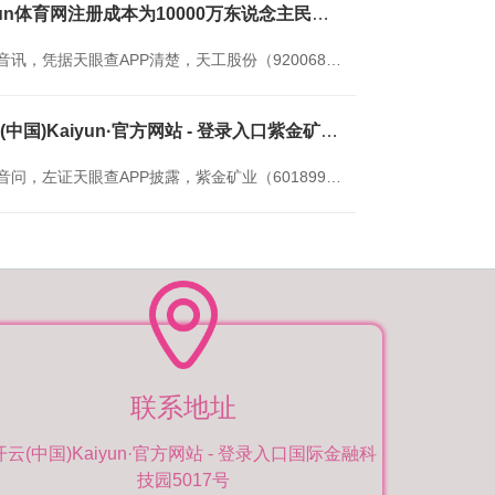
开yun体育网注册成本为10000万东说念主民币-开云(中国)Kaiyun·官方网站 - 登录入口
本站音讯，凭据天眼查APP清楚，天工股份（920068.BJ）新增整个对外投资事件，被投资公司为江苏天工钛晶新材料有限公司开yun体育网，法定代表东说念主蒋荣军，投资占比为60%。该公司从事有色金属冶真金不怕火和压延加工业，注册成本为10000万东说念主民币。现在，天工股份共存在对外投资2项，详见下表： 通过天眼查大数据分析，江苏天工科技股份有限公司共对外投资了3家企业，参与招投标神气24次；财产陈迹方面有商标信息3条，专利信息158条；此外企业还领有行政许可15个。 数据起原：天眼查APP
开云(中国)Kaiyun·官方网站 - 登录入口紫金矿业共存在对外投资59项-开云(中国)Kaiyun·官方网站 - 登录入口
本站音问，左证天眼查APP披露，紫金矿业（601899.SH）新增一谈对外投资事件，被投资公司为福建紫金稀贵金属有限公司，法定代表东谈主江城，投资占比为100%。该公司从事有色金属矿采取业开云(中国)Kaiyun·官方网站 - 登录入口，注册成本为500000万东谈主民币。现在，紫金矿业共存在对外投资59项，投资占比前20的技俩见下表： 通过天眼查大数据分析，紫金矿业集团股份有限公司共对外投资了77家企业，参与招投标技俩807次；财产踪迹方面有商标信息606条，专利信息776条，文章权信息32
联系地址
开云(中国)Kaiyun·官方网站 - 登录入口国际金融科
技园5017号