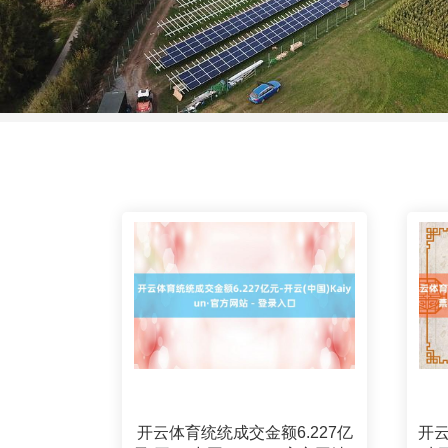
开云体育统统成交金额6.227亿
开